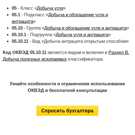
05
- Класс «
Добыча угля
»
05.1
- Подкласс «
Добыча и обогащение угля и
антрацита
»
05.10
- Группа «
Добыча и обогащение угля и антрацита
»
05.10.1
- Подгруппа «
Добыча угля и антрацита
»
05.10.11
- Вид «Добыча антрацита открытым способом»
Код ОКВЭД 05.10.11
является видом и включен в
Раздел B.
Добыча полезных ископаемых
классификатора.
Узнайте особенности и ограничения использования
ОКВЭД в бесплатной консультации
Спросить бухгалтера