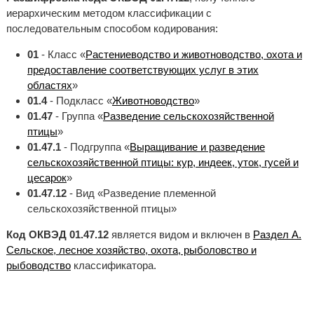
иерархическим методом классификации с
последовательным способом кодирования:
01
- Класс «
Растениеводство и животноводство, охота и
предоставление соответствующих услуг в этих
областях
»
01.4
- Подкласс «
Животноводство
»
01.47
- Группа «
Разведение сельскохозяйственной
птицы
»
01.47.1
- Подгруппа «
Выращивание и разведение
сельскохозяйственной птицы: кур, индеек, уток, гусей и
цесарок
»
01.47.12
- Вид «Разведение племенной
сельскохозяйственной птицы»
Код ОКВЭД 01.47.12
является видом и включен в
Раздел A.
Сельское, лесное хозяйство, охота, рыболовство и
рыбоводство
классификатора.