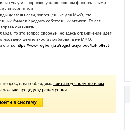
 иные услуги в порядке, установленном федеральными
ыми документами.
 виды деятельности, запрещенные для МФО, это
енных бумаг и продажа собственных активов. То есть.
вправе оказывать.
барда, то это вопрос спорный, но здесь ограничение идет
гулирования деятельности ломбарда, а не МФО.
й статье
https://www.regberry.ru/registraciya-ooo/kak-otkryt-
от вопрос, вам необходимо
войти под своим логином
есложную процедуру регистрации
.
Войти в систему