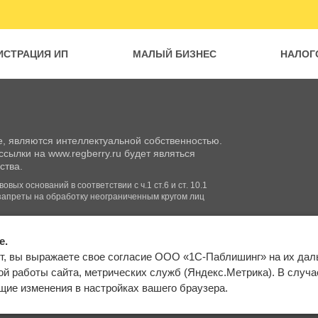
ИСТРАЦИЯ ИП
МАЛЫЙ БИЗНЕС
НАЛОГ
, являются интеллектуальной собственностью.
сылки на www.regberry.ru будет являться
ства.
вых оснований в соответствии с ч.1 ст.6 и ст. 10.1
запреты на обработку неограниченным кругом лиц
e.
Входим в группу
т, вы выражаете свое согласие ООО «1С-Паблишинг» на их да
компаний «1С»
Карта сайта
й работы сайта, метрических служб (Яндекс.Метрика). В случае 
ие изменения в настройках вашего браузера.