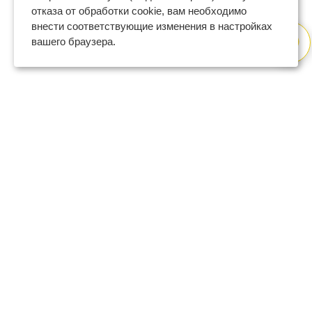
отказа от обработки cookie, вам необходимо
внести соответствующие изменения в настройках
вашего браузера.
8 (800) 600-47-32
бесплатный номер поддержки
(с 9 до 18 по Москве в будни)
support@regberry.ru