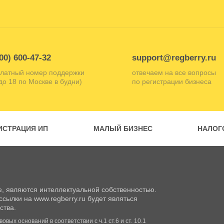
00) 600-47-32
support@regberry.ru
латный номер поддержки
отвечаем на все вопросы
 до 18 по Москве в будни)
по регистрации бизнеса
ИСТРАЦИЯ ИП
МАЛЫЙ БИЗНЕС
НАЛОГ
, являются интеллектуальной собственностью.
сылки на www.regberry.ru будет являться
ства.
вых оснований в соответствии с ч.1 ст.6 и ст. 10.1