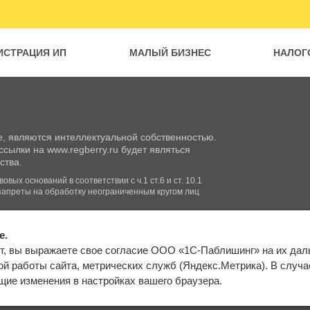
ИСТРАЦИЯ ИП
МАЛЫЙ БИЗНЕС
НАЛОГ
, являются интеллектуальной собственностью.
сылки на www.regberry.ru будет являться
ства.
вых оснований в соответствии с ч.1 ст.6 и ст. 10.1
запреты на обработку неограниченным кругом лиц
e.
Входим в группу
т, вы выражаете свое согласие ООО «1С-Паблишинг» на их да
компаний «1С»
Карта сайта
й работы сайта, метрических служб (Яндекс.Метрика). В случае 
ие изменения в настройках вашего браузера.