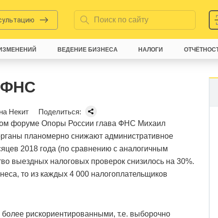
нсультацию
ИЗМЕНЕНИЙ
ВЕДЕНИЕ БИЗНЕСА
НАЛОГИ
ОТЧЁТНОС
 ФНС
на Некит
Поделиться:
ком форуме Опоры России глава ФНС Михаил
 органы планомерно снижают административное
сяцев 2018 года (по сравнению с аналогичным
тво выездных налоговых проверок снизилось на 30%.
знеса, то из каждых 4 000 налогоплательщиков
 более рискориентированными, т.е. выборочно