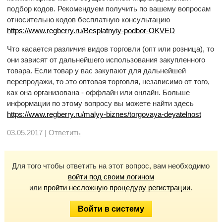
подбор кодов. Рекомендуем получить по вашему вопросам
относительно кодов бесплатную консультацию
https://www.regberry.ru/Besplatnyiy-podbor-OKVED
Что касается различия видов торговли (опт или розница), то
они зависят от дальнейшего использования закупленного
товара. Если товар у вас закупают для дальнейшей
перепродажи, то это оптовая торговля, независимо от того,
как она организована - оффлайн или онлайн. Больше
информации по этому вопросу вы можете найти здесь
https://www.regberry.ru/malyy-biznes/torgovaya-deyatelnost
03.05.2017 |
Ответить
Для того чтобы ответить на этот вопрос, вам необходимо
войти под своим логином
или
пройти несложную процедуру регистрации
.
Войти в систему