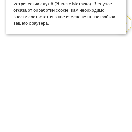
метрических служб (Яндекс.Метрика). В случае
отказа от обработки cookie, вам необходимо
внести соответствующие изменения в настройках
вашего браузера.
8 (800) 600-47-32
бесплатный номер поддержки
(с 9 до 18 по Москве в будни)
support@regberry.ru