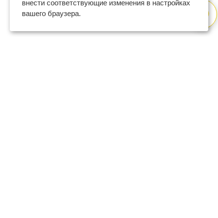
внести соответствующие изменения в настройках
вашего браузера.
8 (800) 600-47-32
бесплатный номер поддержки
(с 9 до 18 по Москве в будни)
support@regberry.ru
отвечаем на все вопросы
по регистрации бизнеса