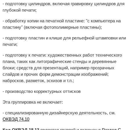
- подготовку цилиндров, включая гравировку цилиндров для
глубокой печати;
- обработку копии на печатной пластине: "с компьютера на
пластину" (включая фотополимерные пластины);
- подготовку пластин и клише для рельефной штамповки или
печати;
- подготовку к печати: художественных работ технического
плана, таких как литографические стенды и деревянные
блоки; средств для презентаций, например прозрачных
слайдов и прочих форм демонстрации изображений;
набросков, разметок, эскизов и т.п.;
- производство корректурных оттисков
Эта группировка не включает:
- специализированную дизайнерскую деятельность, см.
ОКВЭД 74.10
Код ОКВЭД 18.13
является группой и включен в
Раздел C.