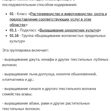
последовательным способом кодирования:
01
- Класс «
Растениеводство и животноводство, охота и
предоставление соответствующих услуг в этих
областях
»
01.1
- Подкласс «
Выращивание однолетних культур
»
01.16
- Группа «Выращивание волокнистых прядильных
культур»
Эта группировка включает:
- выращивание джута, кенафа и других текстильных лубяных
волокон;
- выращивание льна-долгунца, конопли обыкновенной,
хлопчатника и др.;
- выращивание сизаля и другого текстильного волокна
семейства агавы;
- выращивание абаки, рами и других растительных
текстильных волокон;