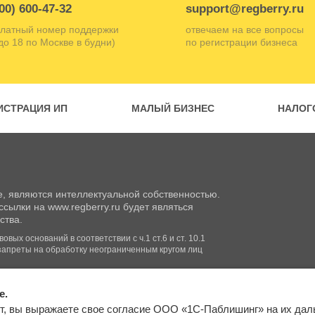
00) 600-47-32
support@regberry.ru
латный номер поддержки
отвечаем на все вопросы
 до 18 по Москве в будни)
по регистрации бизнеса
ИСТРАЦИЯ ИП
МАЛЫЙ БИЗНЕС
НАЛОГ
, являются интеллектуальной собственностью.
сылки на www.regberry.ru будет являться
ства.
вых оснований в соответствии с ч.1 ст.6 и ст. 10.1
запреты на обработку неограниченным кругом лиц
e.
Входим в группу
т, вы выражаете свое согласие ООО «1С-Паблишинг» на их да