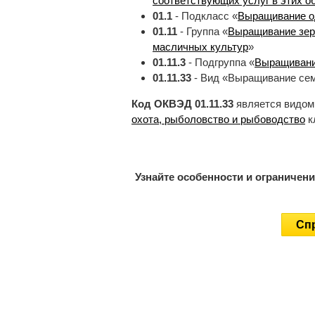
соответствующих услуг в этих о
01.1
- Подкласс «
Выращивание о
01.11
- Группа «
Выращивание зерн
масличных культур
»
01.11.3
- Подгруппа «
Выращивани
01.11.33
- Вид «Выращивание сем
Код ОКВЭД 01.11.33
является видом
охота, рыболовство и рыбоводство
к
Узнайте особенности и ограничен
Спр