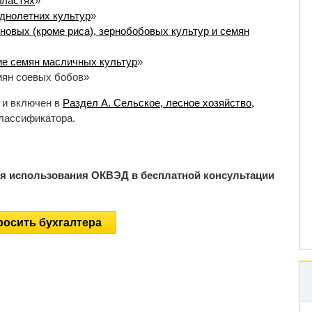
бластях
»
днолетних культур
»
овых (кроме риса), зернобобовых культур и семян
е семян масличных культур
»
ян соевых бобов»
 и включен в
Раздел A. Сельское, лесное хозяйство,
лассификатора.
ия использования ОКВЭД в бесплатной консультации
осить бухгалтера