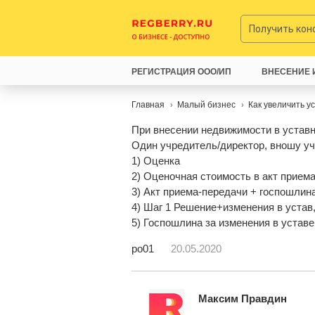
Получить ко
РЕГИСТРАЦИЯ ООО/ИП
ВНЕСЕНИЕ 
Главная
Малый бизнес
Как увеличить у
При внесении недвижимости в уставн
Один учредитель/директор, вношу уч
1) Оценка
2) Оценочная стоимость в акт прием
3) Акт приема-передачи + госпошлина
4) Шаг 1 Решение+изменения в устав,
5) Госпошлина за изменения в уставе,
po01
20.05.2020
Максим Правдин