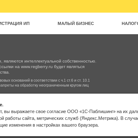
ИСТРАЦИЯ ИП
МАЛЫЙ БИЗНЕС
НАЛОГ
, являются интеллектуальной собственностью.
сылки на www.regberry.ru будет являться
ства.
вых оснований в соответствии с ч.1 ст.6 и ст. 10.1
запреты на обработку неограниченным кругом лиц
e.
Входим в группу
т, вы выражаете свое согласие ООО «1С-Паблишинг» на их да
компаний «1С»
Карта сайта
й работы сайта, метрических служб (Яндекс.Метрика). В случае 
ие изменения в настройках вашего браузера.