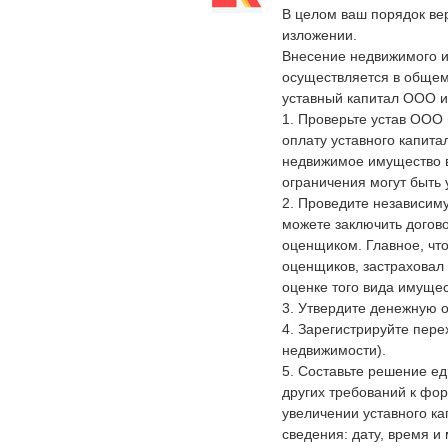
В целом ваш порядок ве
изложении.
Внесение недвижимого и
осуществляется в общем
уставный капитал ООО и
1. Проверьте устав ООО 
оплату уставного капит
недвижимое имущество в 
ограничения могут быть у
2. Проведите независим
можете заключить догово
оценщиком. Главное, чт
оценщиков, застраховал 
оценке того вида имущес
3. Утвердите денежную 
4. Зарегистрируйте перех
недвижимости).
5. Составьте решение е
других требований к фо
увеличении уставного к
сведения: дату, время и