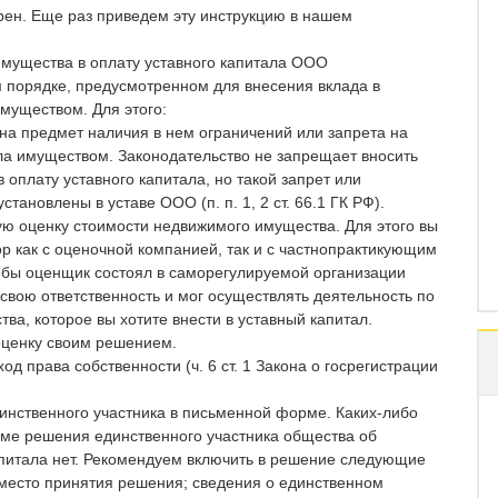
рен. Еще раз приведем эту инструкцию в нашем
мущества в оплату уставного капитала ООО
 порядке, предусмотренном для внесения вклада в
муществом. Для этого:
на предмет наличия в нем ограничений или запрета на
ала имуществом. Законодательство не запрещает вносить
оплату уставного капитала, но такой запрет или
становлены в уставе ООО (п. п. 1, 2 ст. 66.1 ГК РФ).
ую оценку стоимости недвижимого имущества. Для этого вы
р как с оценочной компанией, так и с частнопрактикующим
обы оценщик состоял в саморегулируемой организации
свою ответственность и мог осуществлять деятельность по
тва, которое вы хотите внести в уставный капитал.
оценку своим решением.
од права собственности (ч. 6 ст. 1 Закона о госрегистрации
динственного участника в письменной форме. Каких-либо
рме решения единственного участника общества об
апитала нет. Рекомендуем включить в решение следующие
 место принятия решения; сведения о единственном