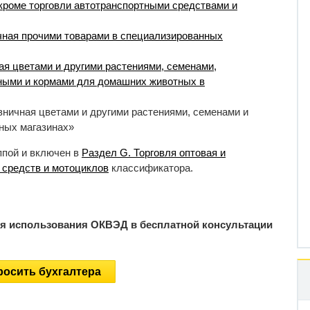
 кроме торговли автотранспортными средствами и
чная прочими товарами в специализированных
ая цветами и другими растениями, семенами,
ными и кормами для домашних животных в
зничная цветами и другими растениями, семенами и
ных магазинах»
ппой и включен в
Раздел G. Торговля оптовая и
 средств и мотоциклов
классификатора.
ия использования ОКВЭД в бесплатной консультации
осить бухгалтера