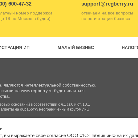
00) 600-47-32
support@regberry.ru
латный номер поддержки
отвечаем на все вопросы
 до 18 по Москве в будни)
по регистрации бизнеса
ИСТРАЦИЯ ИП
МАЛЫЙ БИЗНЕС
НАЛОГ
, являются интеллектуальной собственностью.
сылки на www.regberry.ru будет являться
ства.
вых оснований в соответствии с ч.1 ст.6 и ст. 10.1
запреты на обработку неограниченным кругом лиц
e.
Входим в группу
т, вы выражаете свое согласие ООО «1С-Паблишинг» на их да