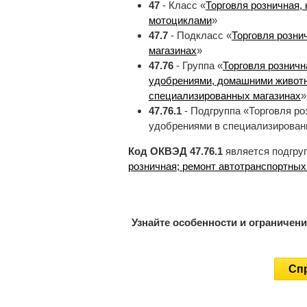
47
- Класс «
Торговля розничная,
мотоциклами
»
47.7
- Подкласс «
Торговля розни
магазинах
»
47.76
- Группа «
Торговля розничн
удобрениями, домашними живот
специализированных магазинах
»
47.76.1
- Подгруппа «Торговля ро
удобрениями в специализирован
Код ОКВЭД 47.76.1
является подгру
розничная; ремонт автотранспортных
Узнайте особенности и ограничен
Спр