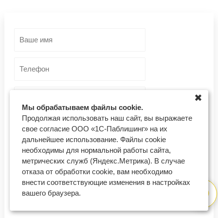
✖
Мы обрабатываем файлы cookie.
Продолжая использовать наш сайт, вы выражаете
– Ваш город –
свое согласие ООО «1С-Паблишинг» на их
дальнейшее использование. Файлы cookie
необходимы для нормальной работы сайта,
Отправить заявку
метрических служб (Яндекс.Метрика). В случае
отказа от обработки cookie, вам необходимо
внести соответствующие изменения в настройках
Согласен на обработку моих персональных данных
вашего браузера.
Если у Вас возникли проблемы с оставлением заявки, напишите нам,
пожалуйста, на support@regberry.ru.