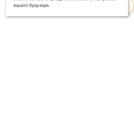
вашего браузера.
8 (800) 600-47-32
бесплатный номер поддержки
(с 9 до 18 по Москве в будни)
support@regberry.ru
отвечаем на все вопросы
по регистрации бизнеса