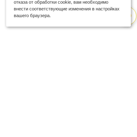
отказа от обработки cookie, вам необходимо
внести соответствующие изменения в настройках
вашего браузера.
8 (800) 600-47-32
бесплатный номер поддержки
(с 9 до 18 по Москве в будни)
support@regberry.ru
отвечаем на все вопросы