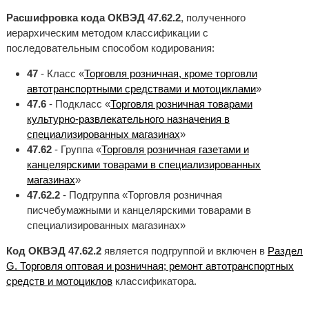
Расшифровка кода ОКВЭД 47.62.2
, полученного
иерархическим методом классификации с
последовательным способом кодирования:
47
- Класс «
Торговля розничная, кроме торговли
автотранспортными средствами и мотоциклами
»
47.6
- Подкласс «
Торговля розничная товарами
культурно-развлекательного назначения в
специализированных магазинах
»
47.62
- Группа «
Торговля розничная газетами и
канцелярскими товарами в специализированных
магазинах
»
47.62.2
- Подгруппа «Торговля розничная
писчебумажными и канцелярскими товарами в
специализированных магазинах»
Код ОКВЭД 47.62.2
является подгруппой и включен в
Раздел
G. Торговля оптовая и розничная; ремонт автотранспортных
средств и мотоциклов
классификатора.