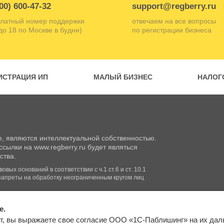
00) 600-47-32
support@regberry.ru
латный номер поддержки
отвечаем на все вопросы
 до 18 по Москве в будни)
по регистрации бизнеса
ИСТРАЦИЯ ИП
МАЛЫЙ БИЗНЕС
НАЛОГ
, являются интеллектуальной собственностью.
сылки на www.regberry.ru будет являться
ства.
вых оснований в соответствии с ч.1 ст.6 и ст. 10.1
запреты на обработку неограниченным кругом лиц
e.
Входим в группу
т, вы выражаете свое согласие ООО «1С-Паблишинг» на их да