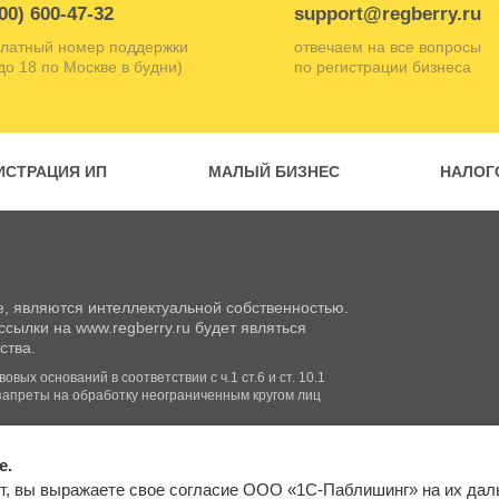
00) 600-47-32
support@regberry.ru
латный номер поддержки
отвечаем на все вопросы
 до 18 по Москве в будни)
по регистрации бизнеса
ИСТРАЦИЯ ИП
МАЛЫЙ БИЗНЕС
НАЛОГ
, являются интеллектуальной собственностью.
сылки на www.regberry.ru будет являться
ства.
вых оснований в соответствии с ч.1 ст.6 и ст. 10.1
запреты на обработку неограниченным кругом лиц
e.
Входим в группу
т, вы выражаете свое согласие ООО «1С-Паблишинг» на их да