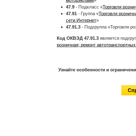
мотоциклами
»
47.9
- Подкласс «
Торговля розни
47.91
- Группа «
Торговля рознич
сети Интернет
»
47.91.3
- Подгруппа «Торговля ро
Код ОКВЭД 47.91.3
является подгру
розничная; ремонт автотранспортных
Узнайте особенности и ограничен
Спр