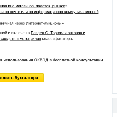
чная вне магазинов, палаток, рынков
»
ная по почте или по информационно-коммуникационной
зничная через Интернет-аукционы»
ппой и включен в
Раздел G. Торговля оптовая и
 средств и мотоциклов
классификатора.
ия использования ОКВЭД в бесплатной консультации
осить бухгалтера