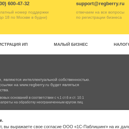
00) 600-47-32
support@regberry.ru
латный номер поддержки
отвечаем на все вопросы
 до 18 по Москве в будни)
по регистрации бизнеса
ИСТРАЦИЯ ИП
МАЛЫЙ БИЗНЕС
НАЛОГ
, являются интеллектуальной собственностью.
сылки на www.regberry.ru будет являться
ства.
вых оснований в соответствии с ч.1 ст.6 и ст. 10.1
запреты на обработку неограниченным кругом лиц
e.
Входим в группу
т, вы выражаете свое согласие ООО «1С-Паблишинг» на их да