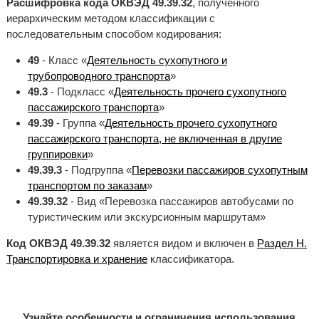
Расшифровка кода ОКВЭД 49.39.32
, полученного
иерархическим методом классификации с
последовательным способом кодирования:
49
- Класс «
Деятельность сухопутного и
трубопроводного транспорта
»
49.3
- Подкласс «
Деятельность прочего сухопутного
пассажирского транспорта
»
49.39
- Группа «
Деятельность прочего сухопутного
пассажирского транспорта, не включенная в другие
группировки
»
49.39.3
- Подгруппа «
Перевозки пассажиров сухопутным
транспортом по заказам
»
49.39.32
- Вид «Перевозка пассажиров автобусами по
туристическим или экскурсионным маршрутам»
Код ОКВЭД 49.39.32
является видом и включен в
Раздел H.
Транспортировка и хранение
классификатора.
Узнайте особенности и ограничения использования