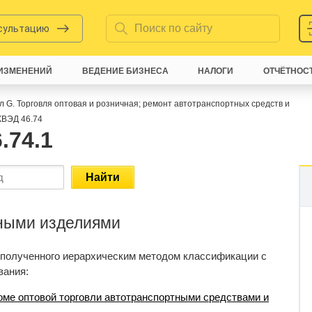
нсультацию
ИЗМЕНЕНИЙ
ВЕДЕНИЕ БИЗНЕСА
НАЛОГИ
ОТЧЁТНОС
л G. Торговля оптовая и розничная; ремонт автотранспортных средств и
ВЭД 46.74
.74.1
Найти
яными изделиями
 полученного иерархическим методом классификации с
вания:
роме оптовой торговли автотранспортными средствами и