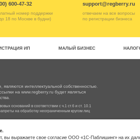
00) 600-47-32
support@regberry.ru
латный номер поддержки
отвечаем на все вопросы
 до 18 по Москве в будни)
по регистрации бизнеса
ИСТРАЦИЯ ИП
МАЛЫЙ БИЗНЕС
НАЛОГ
, являются интеллектуальной собственностью.
сылки на www.regberry.ru будет являться
ства.
вых оснований в соответствии с ч.1 ст.6 и ст. 10.1
запреты на обработку неограниченным кругом лиц
e.
Входим в группу
т, вы выражаете свое согласие ООО «1С-Паблишинг» на их да