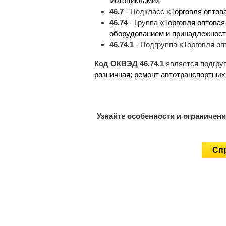
мотоциклами
»
46.7
- Подкласс «
Торговля оптов
46.74
- Группа «
Торговля оптова
оборудованием и принадлежнос
46.74.1
- Подгруппа «Торговля о
Код ОКВЭД 46.74.1
является подгру
розничная; ремонт автотранспортных
Узнайте особенности и ограничен
Спр