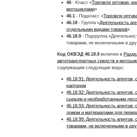
46
- Класс «
Торговля оптовая, к
мотоциклами
»
46.1
- Подкласс «
Торговля оптов
46.18
- Группа «
Деятельность аге
отдельными видами товаров
»
46.18.9
- Подгруппа «Деятельност
товарами, не включенными в дру
Код ОКВЭД 46.18.9
включен в
Разде
автотранспортных средств и мотоци
содержащим следующие виды:
46.18.91: Деятельность агентов,
картоном
46.18.92: Деятельность агентов
сырьем и необработанными лес
46.18.93: Деятельность агентов,
ломом и материалами для перер
46.18.99: Деятельность агентов
товарами, не включенными в дру