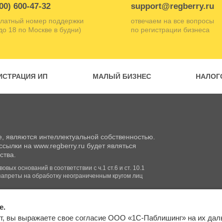
00) 600-47-32
support@regberry.ru
латный номер поддержки
отвечаем на все вопросы
 до 18 по Москве в будни)
по регистрации бизнеса
ИСТРАЦИЯ ИП
МАЛЫЙ БИЗНЕС
НАЛОГ
, являются интеллектуальной собственностью.
сылки на www.regberry.ru будет являться
ства.
вых оснований в соответствии с ч.1 ст.6 и ст. 10.1
запреты на обработку неограниченным кругом лиц
e.
Входим в группу
т, вы выражаете свое согласие ООО «1С-Паблишинг» на их да