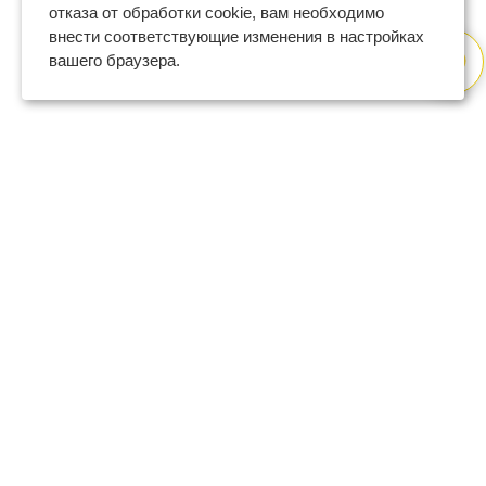
отказа от обработки cookie, вам необходимо
внести соответствующие изменения в настройках
вашего браузера.
8 (800) 600-47-32
бесплатный номер поддержки
(с 9 до 18 по Москве в будни)
support@regberry.ru