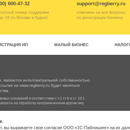
00) 600-47-32
support@regberry.ru
латный номер поддержки
отвечаем на все вопросы
 до 18 по Москве в будни)
по регистрации бизнеса
ИСТРАЦИЯ ИП
МАЛЫЙ БИЗНЕС
НАЛОГ
, являются интеллектуальной собственностью.
сылки на www.regberry.ru будет являться
ства.
вых оснований в соответствии с ч.1 ст.6 и ст. 10.1
запреты на обработку неограниченным кругом лиц
e.
Входим в группу
т, вы выражаете свое согласие ООО «1С-Паблишинг» на их да