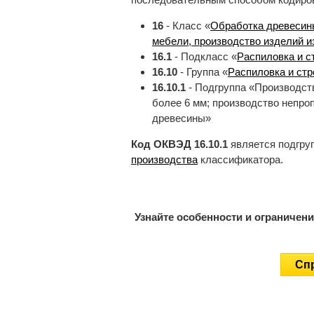
16
- Класс «
Обработка древесины
мебели, производство изделий и
16.1
- Подкласс «
Распиловка и с
16.10
- Группа «
Распиловка и стр
16.10.1
- Подгруппа «Производст
более 6 мм; производство непр
древесины»
Код ОКВЭД 16.10.1
является подгру
производства
классификатора.
Узнайте особенности и ограничен
Спр