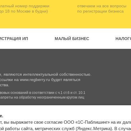
латный номер поддержки
отвечаем на все вопросы
 до 18 по Москве в будни)
по регистрации бизнеса
ИСТРАЦИЯ ИП
МАЛЫЙ БИЗНЕС
НАЛОГ
, являются интеллектуальной собственностью.
сылки на www.regberry.ru будет являться
ства.
вых оснований в соответствии с ч.1 ст.6 и ст. 10.1
запреты на обработку неограниченным кругом лиц
e.
Входим в группу
т, вы выражаете свое согласие ООО «1С-Паблишинг» на их да
компаний «1С»
Карта сайта
й работы сайта, метрических служб (Яндекс.Метрика). В случае 