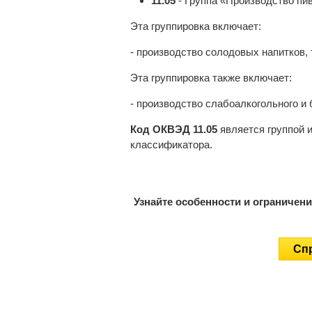
11.05
- Группа «Производство пи
Эта группировка включает:
- производство солодовых напитков, т
Эта группировка также включает:
- производство слабоалкогольного и 
Код ОКВЭД 11.05
является группой 
классификатора.
Узнайте особенности и ограничен
Спр