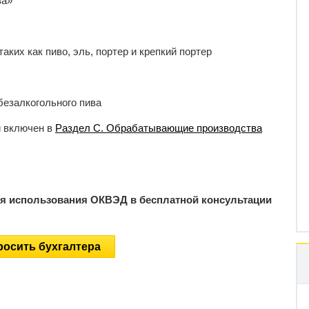
ва»
аких как пиво, эль, портер и крепкий портер
безалкогольного пива
и включен в
Раздел C. Обрабатывающие производства
ия использования ОКВЭД в бесплатной консультации
осить бухгалтера